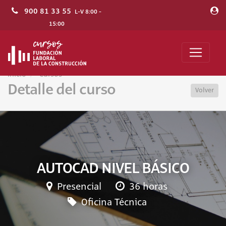
900 81 33 55
L-V 8:00 -
15:00
Inicio
Cursos
Detalle del curso
Volver
AUTOCAD NIVEL BÁSICO
Presencial
36 horas
Oficina Técnica