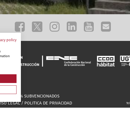
vacy policy
w
rmation
CTUALIDAD
URSOS 100% SUBVENCIONADOS
ISO LEGAL
/
POLITICA DE PRIVACIDAD
Te
ONTACTO