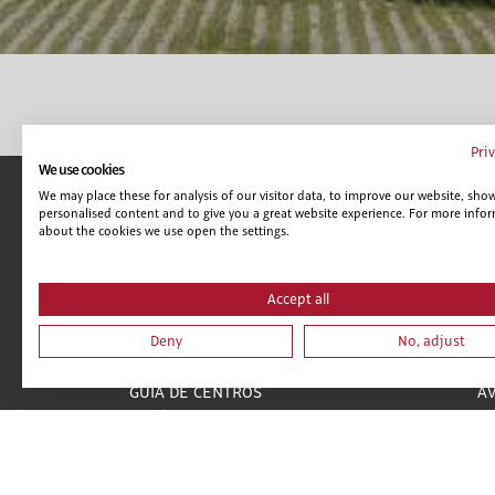
Pri
We use cookies
We may place these for analysis of our visitor data, to improve our website, sho
personalised content and to give you a great website experience. For more info
about the cookies we use open the settings.
Accept all
LIBRERÍA
A
Deny
No, adjust
CAMPUS VIRTUAL
C
GUÍA DE CENTROS
AV
POLÍTICA DE SEGURIDAD
C
CONDICIONES DE VENTA
CONDICIONES DE VENTA (EMPRESAS)