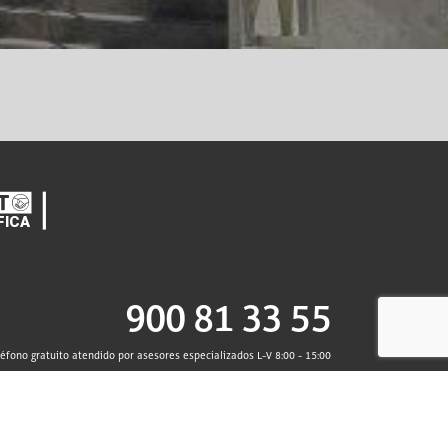
900 81 33 55
léfono gratuito atendido por asesores especializados L-V 8:00 - 15:00