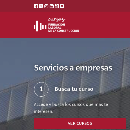
Servicios a empresas
1
Busca tu curso
Accede y busca los cursos que más te
interesen.
VER CURSOS