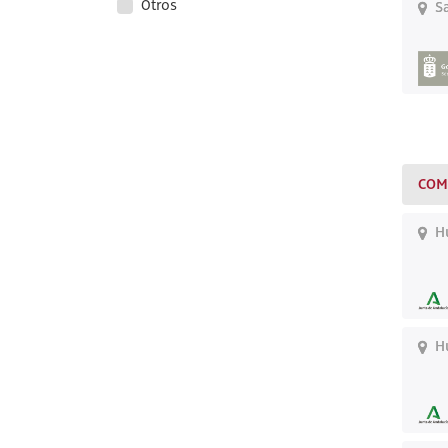
Otros
Sa
COM
Hu
Hu