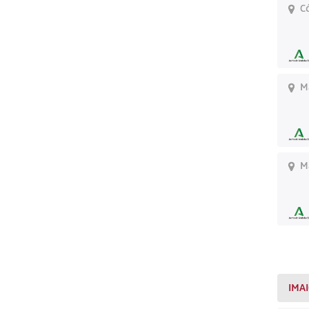
Có
Má
Má
IMA