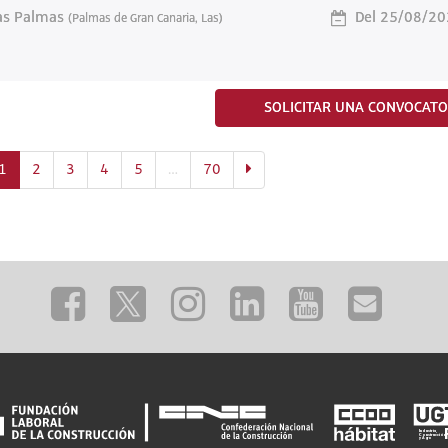
s Palmas
Del 25/08/20
(Palmas de Gran Canaria, Las)
SOLICITAR UNA CONVOCATO
(actual)
1
2
3
4
5
…
70