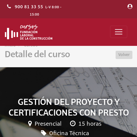
900 81 33 55
L-V 8:00 -
15:00
Inicio
Cursos
Detalle del curso
Volver
GESTIÓN DEL PROYECTO Y
CERTIFICACIONES CON PRESTO
Presencial
15 horas
Oficina Técnica