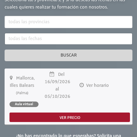
Selecciona tu/s provincia/s, y si lo deseas las fechas en las
cuales quieres realizar tu formación con nosotros.
BUSCAR
Del
Mallorca,
16/09/2026
Illes Balears
Ver horario
al
(Palma)
05/10/2026
Aula virtual
VER PRECIO
¿No has encontrado lo que esperabas? Solicita una