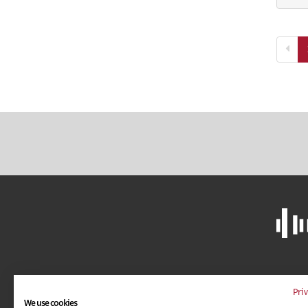
LIBRERÍA
A
Pri
We use cookies
CAMPUS VIRTUAL
C