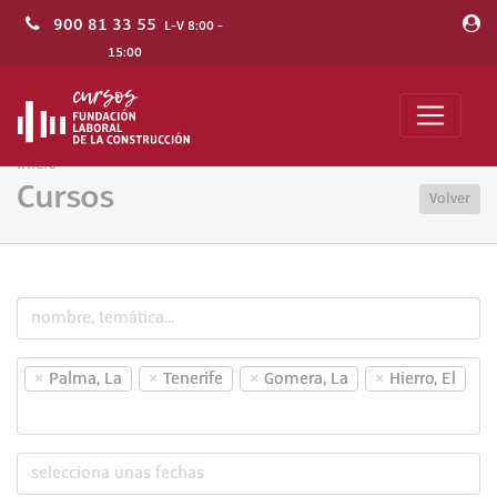
900 81 33 55
L-V 8:00 -
15:00
Inicio
Cursos
Volver
×
×
×
×
Palma, La
Tenerife
Gomera, La
Hierro, El