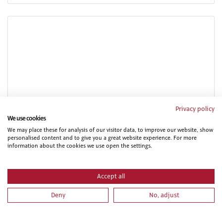
OPERADOR DE PUENTE GRUA. AVANZADO
Privacy policy
We use cookies
We may place these for analysis of our visitor data, to improve our website, show
personalised content and to give you a great website experience. For more
information about the cookies we use open the settings.
Accept all
Deny
No, adjust
OPERADOR DE GRÚA MÓVIL (CARNÉ TIPO A. TEÓRICO