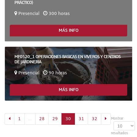
PRÁCTICO)
Presencial
300 horas
MÁS INFO
MF0520_1 OPERACIONES BASICAS EN VIVEROS Y CENTROS
DE JARDINERIA
Presencial
90 horas
MÁS INFO
(actual)
1
…
28
29
30
31
32
Mostrar
resultados