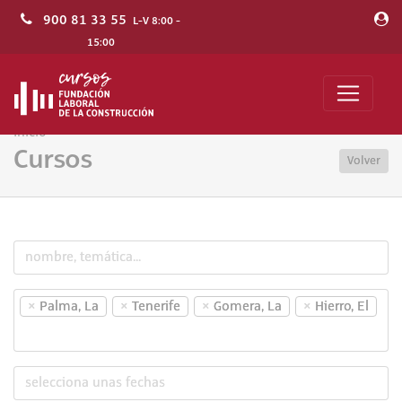
900 81 33 55
L-V 8:00 -
15:00
Inicio
Cursos
Volver
×
×
×
×
Palma, La
Tenerife
Gomera, La
Hierro, El