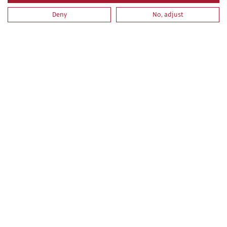
Deny
No, adjust
REPLANTEOS DE OBRA
TRABAJOS AUXILIARES EN OBRAS DE CONSTRUCCIÓN