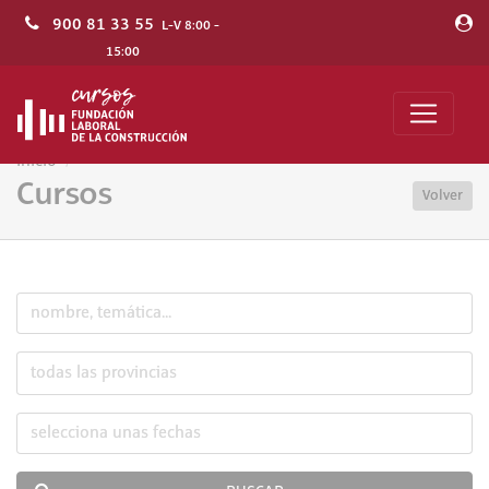
900 81 33 55
L-V 8:00 -
15:00
Inicio
Cursos
Volver