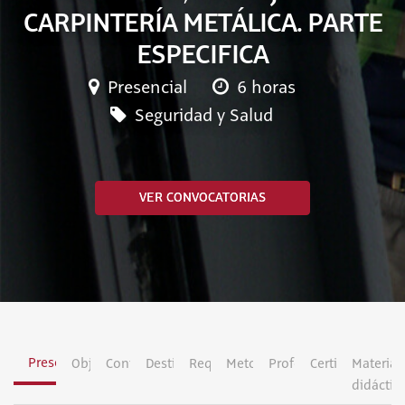
CARPINTERÍA METÁLICA. PARTE
ESPECIFICA
Presencial
6 horas
Seguridad y Salud
VER CONVOCATORIAS
Presentación
Objetivos
Contenidos
Destinatarios
Requisitos
Metodología
Profesorado
Certificación
Material
didáctic