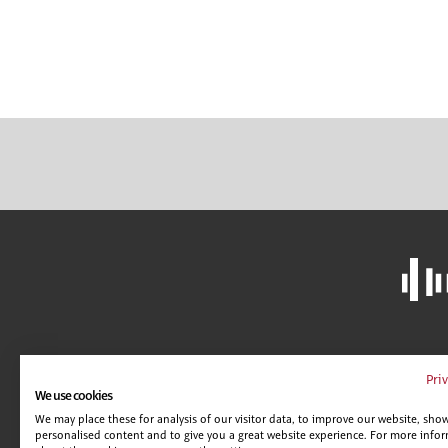
LIBRERÍA
A
Pri
We use cookies
CAMPUS VIRTUAL
C
We may place these for analysis of our visitor data, to improve our website, sho
GUÍA DE CENTROS
AV
personalised content and to give you a great website experience. For more info