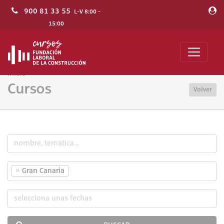
900 81 33 55
L-V 8:00 -
15:00
Inicio
Cursos
Volver
×
Gran Canaria