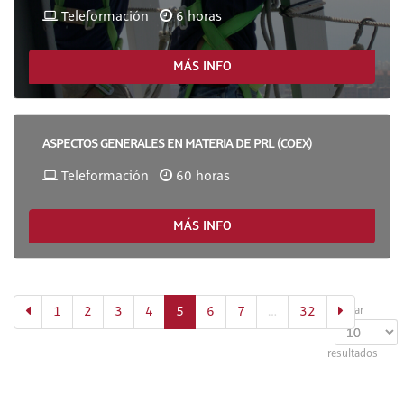
Teleformación
6 horas
MÁS INFO
ASPECTOS GENERALES EN MATERIA DE PRL (COEX)
Teleformación
60 horas
MÁS INFO
(actual)
1
2
3
4
5
6
7
…
32
Mostrar
resultados