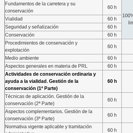
Fundamentos de la carretera y su
60 h
conservación
100
Vialidad
60 h
li
Seguridad y señalización
60 h
Conservación
60 h
Procedimientos de conservación y
60 h
explotación
Medio ambiente
60 h
Aspectos generales en materia de PRL
60 h
Actividades de conservación ordinaria y
ayuda a la vialidad. Gestión de la
60 h
conservación (1ª Parte)
Técnicas de aplicación. Gestión de la
60 h
conservación (2ª Parte)
Aspectos complementarios. Gestión de la
60 h
conservación (3ª Parte)
Normativa vigente aplicable y tramitación
60 h