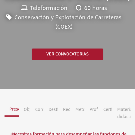
Teleformación
60 horas
Conservación y Explotación de Carreteras
(COEX)
VER CONVOCATORIAS
Presentación
Objetivos
Contenidos
Destinatarios
Requisitos
Metodología
Profesorado
Certificación
Material
didáctic
¿Necesitas formación para desempeñar las funciones de