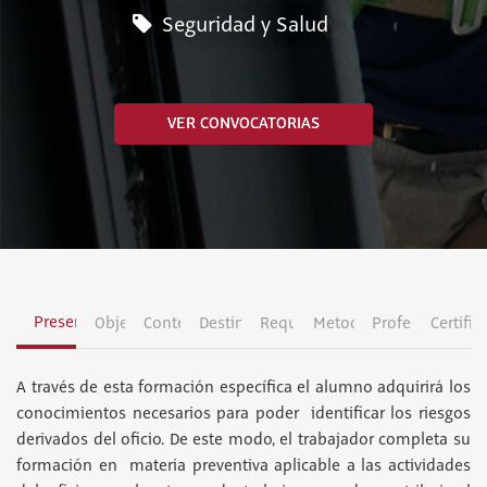
Seguridad y Salud
VER CONVOCATORIAS
Presentación
Objetivos
Contenidos
Destinatarios
Requisitos
Metodología
Profesorado
Certific
A través de esta formación específica el alumno adquirirá los
conocimientos necesarios para poder identificar los riesgos
derivados del oficio. De este modo, el trabajador completa su
formación en materia preventiva aplicable a las actividades