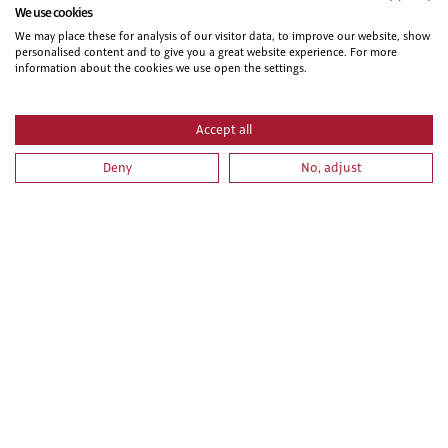
AGUA CALIENTE SANITARIA E INSTALACIONES SOLARES
We use cookies
TÉRMICAS.
We may place these for analysis of our visitor data, to improve our website, show
personalised content and to give you a great website experience. For more
information about the cookies we use open the settings.
Accept all
Deny
No, adjust
PRL PARA TRABAJOS DE MECÁNICA, MANTENIMIENTO Y
REPARACIÓN DE MÁQUINAS, EQUIPOS INDUSTRIALES
Y/O EQUIPOS ELECTROMECÁNICOS.