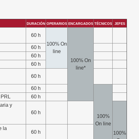
DURACIÓN
OPERARIOS
ENCARGADOS
TÉCNICOS
JEFES
60 h
100% On
60 h
line
60 h
100% On
60 h
line*
60 h
60 h
e PRL
60 h
aria y
60 h
100%
On line
e la
60 h
100%