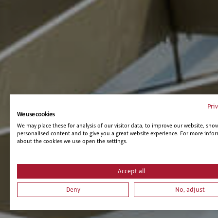
Pri
We use cookies
We may place these for analysis of our visitor data, to improve our website, sho
personalised content and to give you a great website experience. For more info
about the cookies we use open the settings.
Accept all
Deny
No, adjust