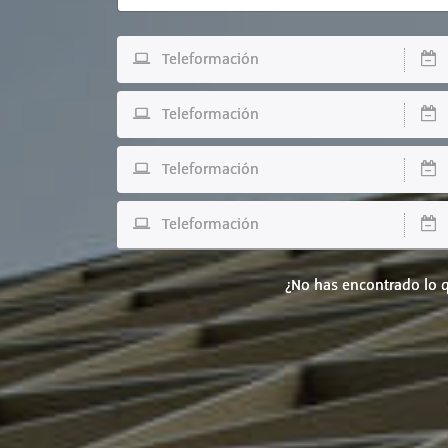
Teleformación
D
Teleformación
D
Teleformación
D
Teleformación
D
¿No has encontrado lo q