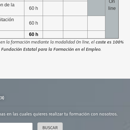
On
n de la
60 h
line
itación
60 h
60 h
icen la formación mediante la modalidad On line, el
coste es 100%
Fundación Estatal para la Formación en el Empleo
.
EX)
chas en las cuales quieres realizar tu formación con nosotros.
BUSCAR