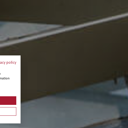
vacy policy
w
rmation