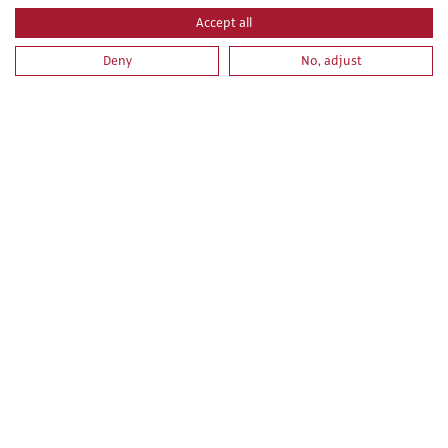
Accept all
Deny
No, adjust
PRL PARA OPERADORES DE APARATOS ELEVADORES.
PARTE ESPECIFICA