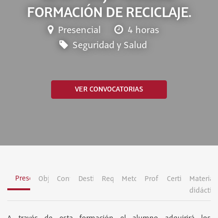
FORMACIÓN DE RECICLAJE.
Presencial
4 horas
Seguridad y Salud
VER CONVOCATORIAS
Presentación
Objetivos
Contenidos
Destinatarios
Requisitos
Metodología
Profesorado
Certificación
Material
didáctic