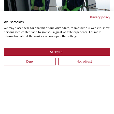
Privacy policy
We use cookies
We may place these for analysis of our visitor data, to improve our website, show
personalised content and to give you a great website experience. For more
PRL PARA OPERADORES DE APARATOS ELEVADORES.
information about the cookies we use open the settings.
PARTE ESPECIFICA
Accept all
Deny
No, adjust