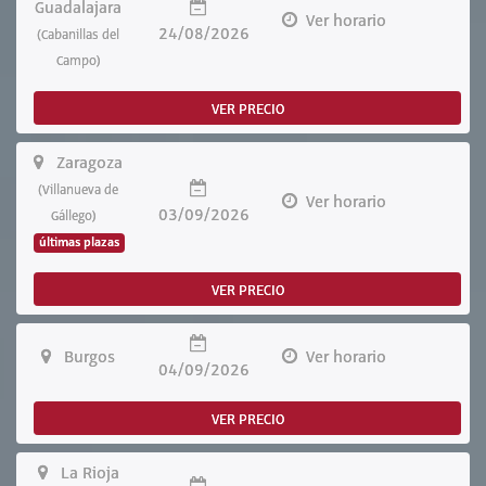
Guadalajara
Ver horario
24/08/2026
(Cabanillas del
Campo)
VER PRECIO
Zaragoza
(Villanueva de
Ver horario
03/09/2026
Gállego)
últimas plazas
VER PRECIO
Burgos
Ver horario
04/09/2026
VER PRECIO
La Rioja