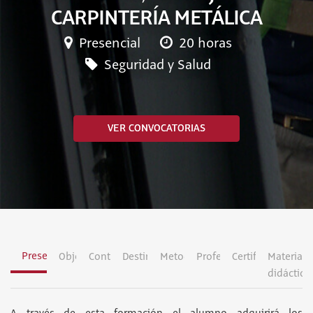
CARPINTERÍA METÁLICA
Presencial
20 horas
Seguridad y Salud
VER CONVOCATORIAS
Presentación
Objetivos
Contenidos
Destinatarios
Metodología
Profesorado
Certificación
Material
didáctico