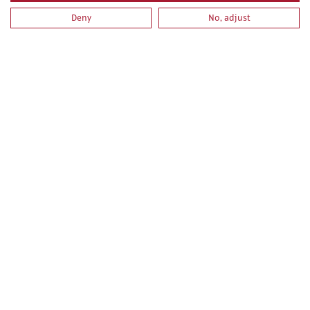
Deny
No, adjust
PRL PARA TRABAJOS DE INSTALACIONES,
REPARACIONES, MONTAJES, ESTRUCTURAS METÁLICAS,
CERRAJERÍA Y CARPINTERÍA METÁLICA
PRL PARA TRABAJOS DE FONTANERÍA E INSTALACIONES