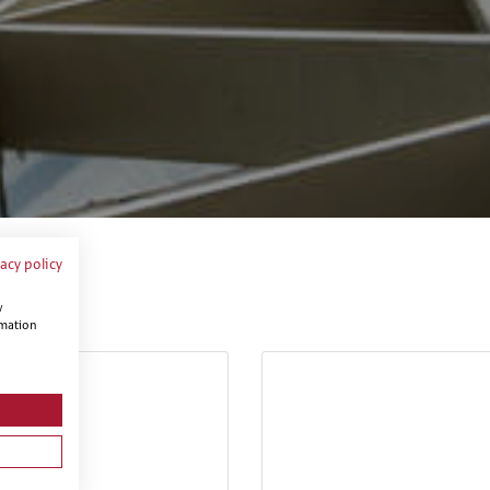
vacy policy
w
rmation