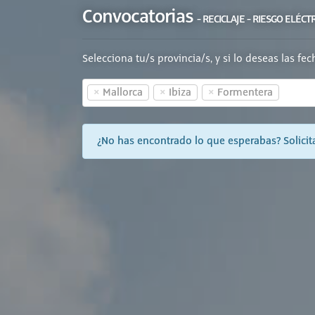
Convocatorias
- RECICLAJE - RIESGO ELÉCT
Selecciona tu/s provincia/s, y si lo deseas las fe
×
×
×
Mallorca
Ibiza
Formentera
¿No has encontrado lo que esperabas? Solicita