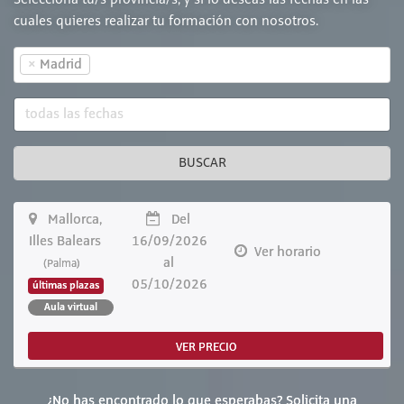
Selecciona tu/s provincia/s, y si lo deseas las fechas en las
cuales quieres realizar tu formación con nosotros.
×
Madrid
BUSCAR
Mallorca,
Del
Illes Balears
16/09/2026
Ver horario
al
(Palma)
05/10/2026
últimas plazas
Aula virtual
VER PRECIO
¿No has encontrado lo que esperabas? Solicita una