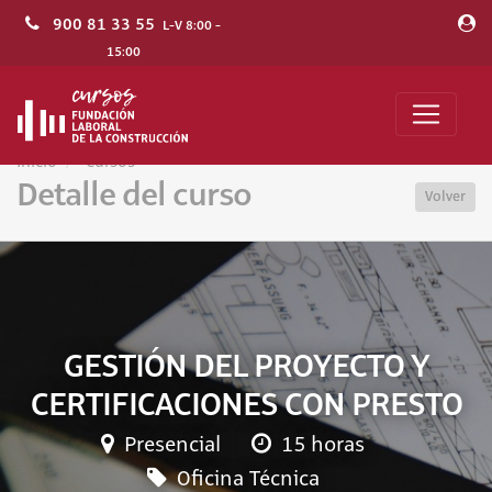
900 81 33 55
L-V 8:00 -
15:00
Inicio
Cursos
Detalle del curso
Volver
GESTIÓN DEL PROYECTO Y
CERTIFICACIONES CON PRESTO
Presencial
15 horas
Oficina Técnica