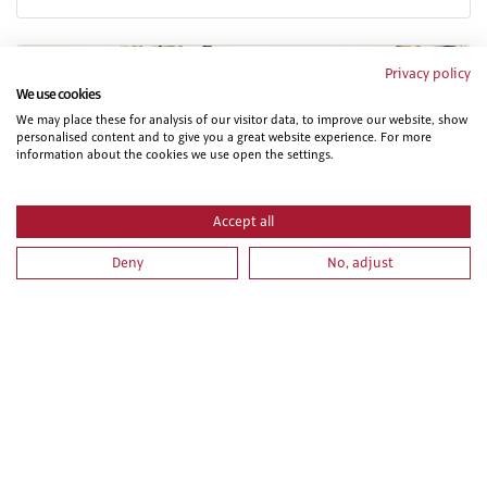
Privacy policy
We use cookies
We may place these for analysis of our visitor data, to improve our website, show
personalised content and to give you a great website experience. For more
information about the cookies we use open the settings.
Accept all
MONTAJE Y DESMONTAJE DE ANDAMIO MODULAR
“MULTIDIRECCIONAL” EN CONFIGURACIONES TIPO
Deny
No, adjust