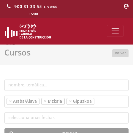
900 81 33 55
L-V 8:00 -
15:00
Inicio
Cursos
Volver
×
×
×
Araba/Álava
Bizkaia
Gipuzkoa