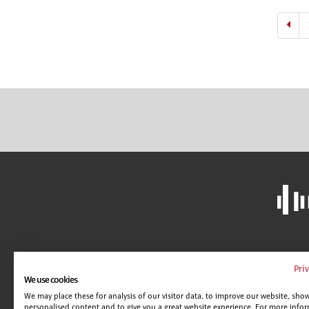
LIBRERÍA
A
Pri
We use cookies
CAMPUS VIRTUAL
C
We may place these for analysis of our visitor data, to improve our website, sho
GUÍA DE CENTROS
AV
personalised content and to give you a great website experience. For more info