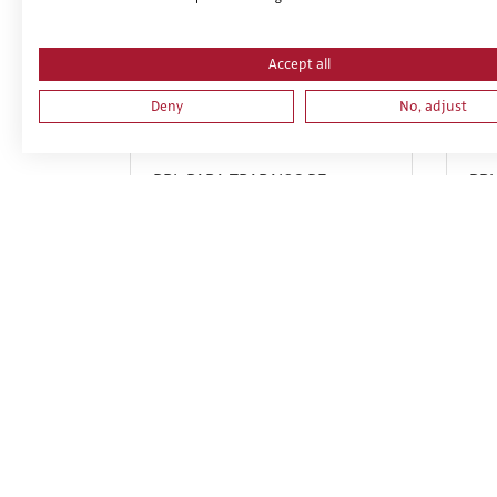
Accept all
Deny
No, adjust
PRL PARA TRABAJOS DE
PRL
INSTALACIONES,
MO
REPARACIONES, MONTAJES,
DE 
ESTRUCTURAS METÁLICAS,
DE 
CERRAJERÍA Y CARPINTERÍA
FOR
METÁLICA. PARTE ESPECIFICA