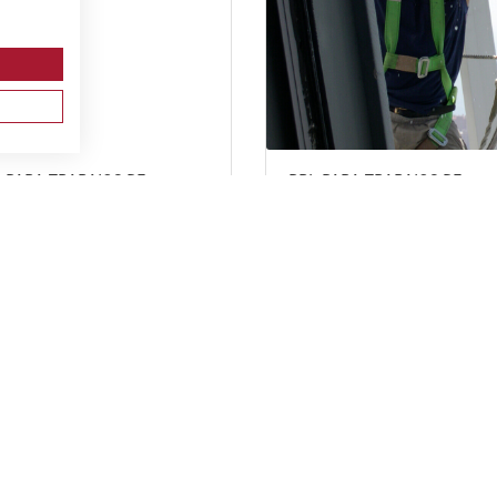
 PARA TRABAJOS DE
PRL PARA TRABAJOS DE
NTAJE Y MANTENIMIENTO
INSTALACIONES,
INSTALACIONES ELÉCTRICAS
REPARACIONES, MONTAJES,
ALTA Y BAJA TENSIÓN.
ESTRUCTURAS METÁLICAS,
MACIÓN DE RECICLAJE.
CERRAJERÍA Y CARPINTERÍA
METÁLICA