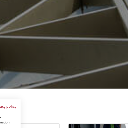
vacy policy
w
rmation