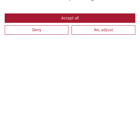
Accept all
Deny
No, adjust
PRL PARA TRABAJOS DE PINTURA. PARTE ESPECIFICA