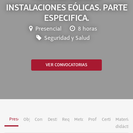
INSTALACIONES EÓLICAS. PARTE
ESPECIFICA.
Presencial
8 horas
Seguridad y Salud
VER CONVOCATORIAS
Presentación
Objetivos
Contenidos
Destinatarios
Requisitos
Metodología
Profesorado
Certificación
Material
didáctic