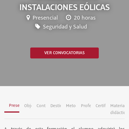
INSTALACIONES EÓLICAS
Presencial
20 horas
Seguridad y Salud
VER CONVOCATORIAS
Presentación
Objetivos
Contenidos
Destinatarios
Metodología
Profesorado
Certificación
Material
didáctico