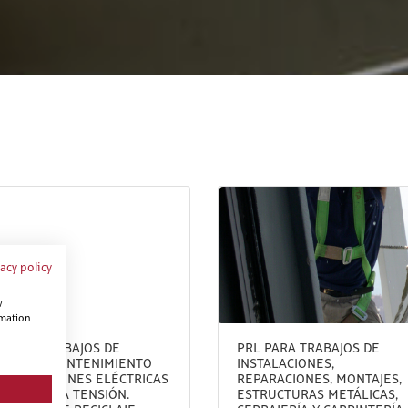
vacy policy
w
rmation
 PARA TRABAJOS DE
PRL PARA TRABAJOS DE
NTAJE Y MANTENIMIENTO
INSTALACIONES,
INSTALACIONES ELÉCTRICAS
REPARACIONES, MONTAJES,
ALTA Y BAJA TENSIÓN.
ESTRUCTURAS METÁLICAS,