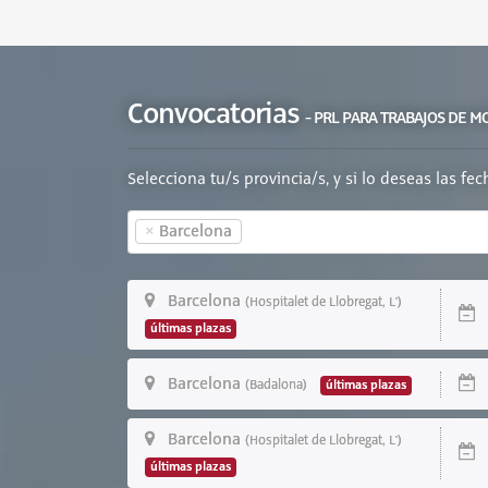
Convocatorias
- PRL PARA TRABAJOS DE M
Selecciona tu/s provincia/s, y si lo deseas las fe
×
Barcelona
Barcelona
(Hospitalet de Llobregat, L')
D
últimas plazas
Barcelona
D
últimas plazas
(Badalona)
Barcelona
(Hospitalet de Llobregat, L')
D
últimas plazas