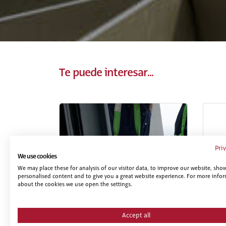
Te puede interesar...
Pri
We use cookies
We may place these for analysis of our visitor data, to improve our website, sho
personalised content and to give you a great website experience. For more info
about the cookies we use open the settings.
PRL PARA TRABAJOS DE
PRL
INSTALACIONES,
MO
REPARACIONES, MONTAJES,
DE 
Accept all
ESTRUCTURAS METÁLICAS,
DE 