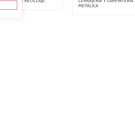
MACIÓN DE RECICLAJE.
CERRAJERÍA Y CARPINTERÍA
METÁLICA
CTUALIDAD
URSOS 100% SUBVENCIONADOS
ISO LEGAL
/
POLITICA DE PRIVACIDAD
Te