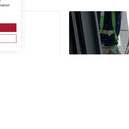
w
rmation
 PARA TRABAJOS DE
PRL PARA TRABAJOS DE
NTAJE Y MANTENIMIENTO
INSTALACIONES,
INSTALACIONES ELÉCTRICAS
REPARACIONES, MONTAJES,
ALTA Y BAJA TENSIÓN.
ESTRUCTURAS METÁLICAS,
MACIÓN DE RECICLAJE.
CERRAJERÍA Y CARPINTERÍA
METÁLICA