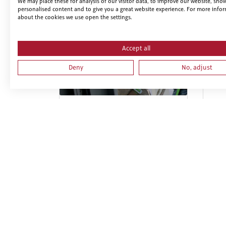
We may place these for analysis of our visitor data, to improve our website, sho
personalised content and to give you a great website experience. For more info
about the cookies we use open the settings.
Accept all
Deny
No, adjust
PRL PARA TRABAJOS DE
PRL
INSTALACIONES,
MO
REPARACIONES, MONTAJES,
DE 
ESTRUCTURAS METÁLICAS,
DE 
CERRAJERÍA Y CARPINTERÍA
FOR
METÁLICA. PARTE ESPECIFICA