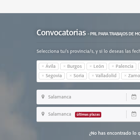
Convocatorias
- PRL PARA TRABAJOS DE M
Selecciona tu/s provincia/s, y si lo deseas las fe
×
×
×
×
Ávila
Burgos
León
Palencia
×
×
×
×
Segovia
Soria
Valladolid
Zamo
Salamanca
D
Salamanca
D
últimas plazas
¿No has encontrado lo q