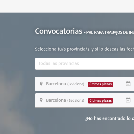
Convocatorias
- PRL PARA TRABAJOS DE I
Selecciona tu/s provincia/s, y si lo deseas las fe
Barcelona
D
últimas plazas
(Badalona)
Barcelona
D
últimas plazas
(Badalona)
¿No has encontrado lo q