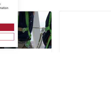
w
rmation
 PARA PERSONAL DE
PRL PARA TRABAJOS DE
CINAS DE EMPRESAS DEL
FONTANERÍA, INSTALACION
TOR DE METAL.
DE CALEFACCIÓN -
CLIMATIZACIÓN, INSTALACI
DE AGUA CALIENTE SANITAR
E INSTALACIONES SOLARES
TÉRMICAS.