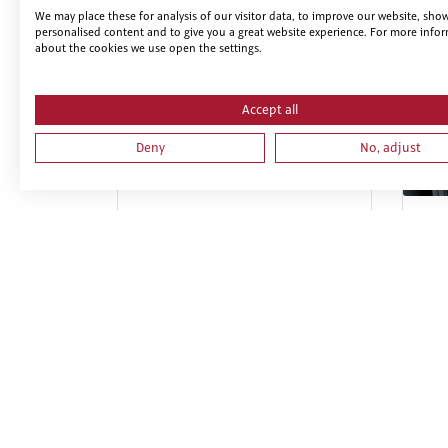
We may place these for analysis of our visitor data, to improve our website, sho
personalised content and to give you a great website experience. For more info
about the cookies we use open the settings.
Accept all
Deny
No, adjust
PRL PARA TRABAJOS DE OTRO
PRL
TIPO DE INSTALACIONES TALES
OFI
COMO INSTALACIONES SOLARES
SEC
FOTOVOLTAICAS O
INSTALACIONES EÓLICAS