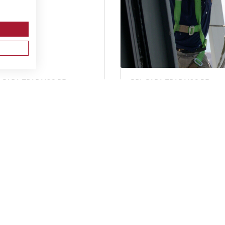
 PARA TRABAJOS DE
PRL PARA TRABAJOS DE
NTAJE Y MANTENIMIENTO
INSTALACIONES,
INSTALACIONES ELÉCTRICAS
REPARACIONES, MONTAJES,
ALTA Y BAJA TENSIÓN.
ESTRUCTURAS METÁLICAS,
MACIÓN DE RECICLAJE.
CERRAJERÍA Y CARPINTERÍA
METÁLICA