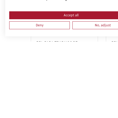
Accept all
Deny
No, adjust
PRL PARA TRABAJOS DE
PRL
INSTALACIONES,
MO
REPARACIONES, MONTAJES,
DE 
ESTRUCTURAS METÁLICAS,
DE 
CERRAJERÍA Y CARPINTERÍA
FOR
METÁLICA. PARTE ESPECIFICA