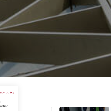
vacy policy
w
rmation