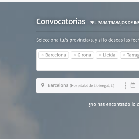
Convocatorias
- PRL PARA TRABAJOS DE IN
Selecciona tu/s provincia/s, y si lo deseas las fe
×
×
×
×
Barcelona
Girona
Lleida
Tarra
Barcelona
1
(Hospitalet de Llobregat, L')
¿No has encontrado lo q