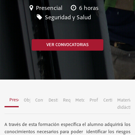
Presencial
6 horas
Seguridad y Salud
VER CONVOCATORIAS
Presentación
Objetivos
Contenidos
Destinatarios
Requisitos
Metodología
Profesorado
Certificación
Material
didáctic
A través de esta formación específica el alumno adquirirá los
conocimientos necesarios para poder identificar los riesgos