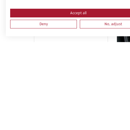
Accept all
Deny
No, adjust
NIVEL BASICO DE PREVENCION
PRL
EN CONSTRUCCION
MAQ
DE 