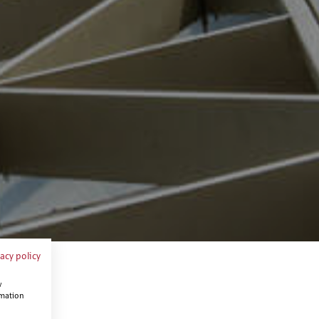
vacy policy
w
rmation