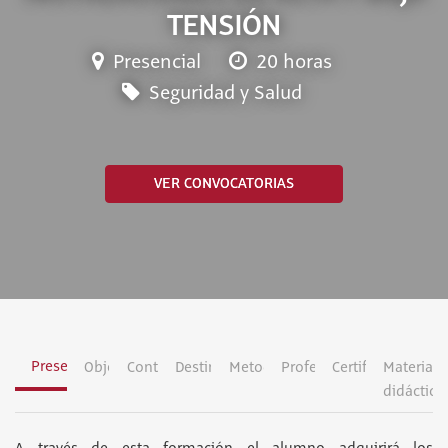
TENSIÓN
Presencial
20 horas
Seguridad y Salud
VER CONVOCATORIAS
Presentación
Objetivos
Contenidos
Destinatarios
Metodología
Profesorado
Certificación
Material
didáctico