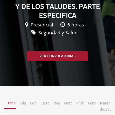
Y DE LOS TALUDES. PARTE
ESPECIFICA
Presencial
6 horas
Seguridad y Salud
VER CONVOCATORIAS
Presentación
Objetivos
Contenidos
Destinatarios
Requisitos
Metodología
Profesorado
Certificación
Material
didáctic