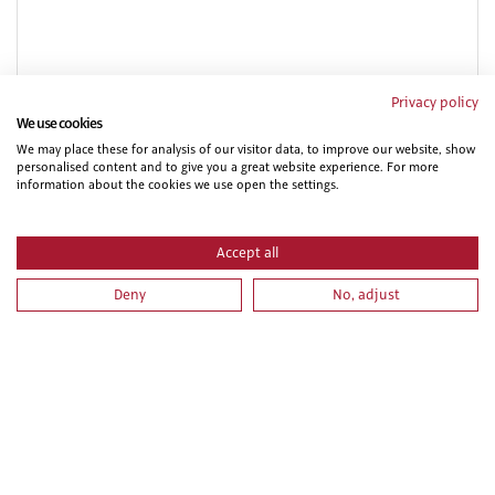
Privacy policy
We use cookies
We may place these for analysis of our visitor data, to improve our website, show
personalised content and to give you a great website experience. For more
NIVEL BASICO DE PREVENCION EN CONSTRUCCION
information about the cookies we use open the settings.
Accept all
Deny
No, adjust
PRL PARA VEHICULOS Y MAQUINARIA DE MOVIMIENTO
DE TIERRAS. PARTE ESPECIFICA