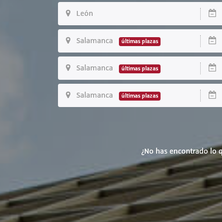
León
2
Salamanca
2
últimas plazas
Salamanca
1
últimas plazas
Salamanca
2
últimas plazas
¿No has encontrado lo q