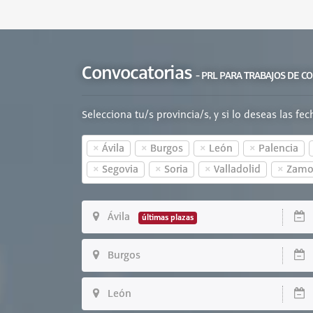
Convocatorias
- PRL PARA TRABAJOS DE C
Selecciona tu/s provincia/s, y si lo deseas las fe
×
×
×
×
Ávila
Burgos
León
Palencia
×
×
×
×
Segovia
Soria
Valladolid
Zamo
Ávila
0
últimas plazas
Burgos
1
León
2