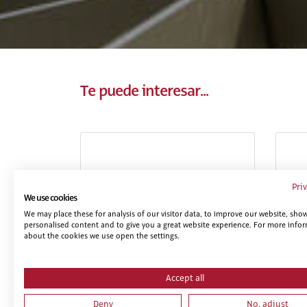
Te puede interesar...
Pri
We use cookies
We may place these for analysis of our visitor data, to improve our website, sho
personalised content and to give you a great website experience. For more info
about the cookies we use open the settings.
PRL PARA TRABAJOS DE
NIV
ELECTRICIDAD, MONTAJE Y
EN
MANTENIMIENTO DE
Accept all
INSTALACIONES DE ALTA Y BAJA
TENSIÓN
Deny
No, adjust