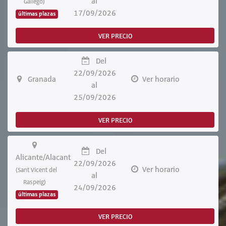
al
Gállego)
17/09/2026
últimas plazas
VER PRECIO
Del
22/09/2026
Granada
Ver horario
al
25/09/2026
VER PRECIO
Del
Alicante/Alacant
22/09/2026
Ver horario
(Sant Vicent del
al
Raspeig)
24/09/2026
últimas plazas
VER PRECIO