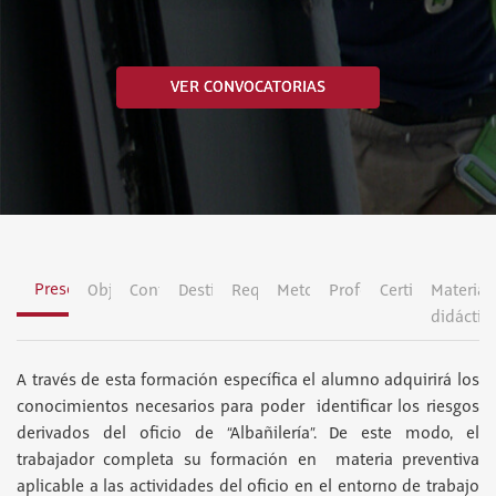
VER CONVOCATORIAS
Presentación
Objetivos
Contenidos
Destinatarios
Requisitos
Metodología
Profesorado
Certificación
Material
didáctic
A través de esta formación específica el alumno adquirirá los
conocimientos necesarios para poder identificar los riesgos
derivados del oficio de “Albañilería”. De este modo, el
trabajador completa su formación en materia preventiva
aplicable a las actividades del oficio en el entorno de trabajo