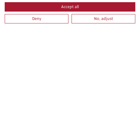
Accept all
Deny
No, adjust
PRL PARA TRABAJOS DE PINTURA. PARTE ESPECIFICA