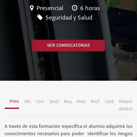
Presencial
6 horas
Seguridad y Salud
VER CONVOCATORIAS
Presentación
Objetivos
Contenidos
Destinatarios
Requisitos
Metodología
Profesorado
Certificación
Material
didáctic
A través de esta formación específica el alumno adquirirá los
conocimientos necesarios para poder identificar los riesgos