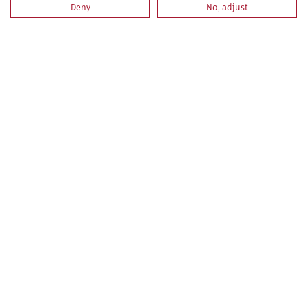
Deny
No, adjust
PRL PARA TRABAJOS DE PINTURA. PARTE ESPECIFICA