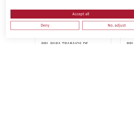
Accept all
Deny
No, adjust
PRL PARA TRABAJOS DE
PRL
INSTALACIONES,
MO
REPARACIONES, MONTAJES,
DE 
ESTRUCTURAS METÁLICAS,
DE 
CERRAJERÍA Y CARPINTERÍA
FOR
METÁLICA. PARTE ESPECIFICA