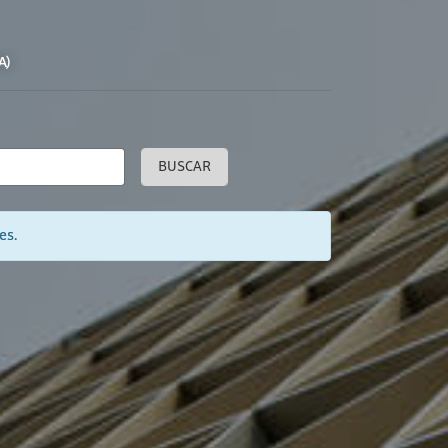
A)
BUSCAR
es.