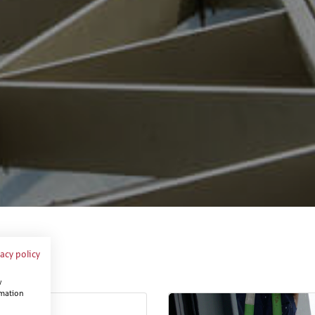
vacy policy
w
rmation