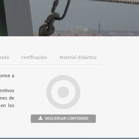
rado
Certificación
Material didáctico
forme a
entivos
enes de
 en los
DESCARGAR CONTENIDO