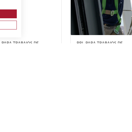
 PARA TRABAJOS DE
PRL PARA TRABAJOS DE
NTAJE Y MANTENIMIENTO
INSTALACIONES,
INSTALACIONES ELÉCTRICAS
REPARACIONES, MONTAJES,
ALTA Y BAJA TENSIÓN.
ESTRUCTURAS METÁLICAS,
MACIÓN DE RECICLAJE.
CERRAJERÍA Y CARPINTERÍA
METÁLICA