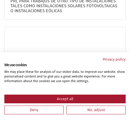
PRL PARA TRABAJOS DE OTRO TIPO DE INSTALACIONES
TALES COMO INSTALACIONES SOLARES FOTOVOLTAICAS
O INSTALACIONES EÓLICAS
Privacy policy
We use cookies
We may place these for analysis of our visitor data, to improve our website, show
personalised content and to give you a great website experience. For more
PRL PARA TRABAJOS DE FONTANERÍA, INSTALACIONES
information about the cookies we use open the settings.
DE CALEFACCIÓN - CLIMATIZACIÓN, INSTALACIONES DE
AGUA CALIENTE SANITARIA E INSTALACIONES SOLARES
TÉRMICAS.
Accept all
Deny
No, adjust