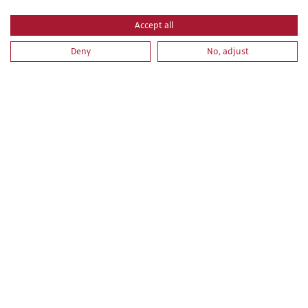
Accept all
Deny
No, adjust
PRL PARA TRABAJOS DE FONTANERÍA, INSTALACIONES
DE CALEFACCIÓN - CLIMATIZACIÓN, INSTALACIONES DE
AGUA CALIENTE SANITARIA E INSTALACIONES SOLARES
TÉRMICAS.
PRL PARA TRABAJOS DE MECÁNICA, MANTENIMIENTO Y