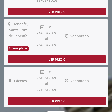
28/08/2026
VER PRECIO
Tenerife,
Del
Santa Cruz
24/08/2026
de Tenerife
Ver horario
al
26/08/2026
últimas plazas
VER PRECIO
Del
25/08/2026
Cáceres
Ver horario
al
27/08/2026
VER PRECIO