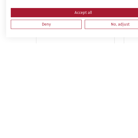
Accept all
Deny
No, adjust
PRL PARA TRABAJOS DE
NIV
ELECTRICIDAD, MONTAJE Y
EN
MANTENIMIENTO DE
INSTALACIONES DE ALTA Y BAJA
TENSIÓN