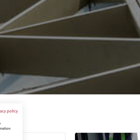
vacy policy
w
rmation