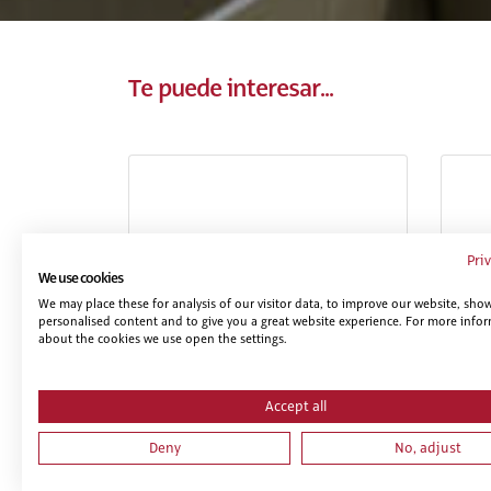
Te puede interesar...
Pri
We use cookies
We may place these for analysis of our visitor data, to improve our website, sho
personalised content and to give you a great website experience. For more info
about the cookies we use open the settings.
PRL PARA TRABAJOS DE
NIV
ELECTRICIDAD, MONTAJE Y
EN
MANTENIMIENTO DE
INSTALACIONES DE ALTA Y BAJA
Accept all
TENSIÓN
Deny
No, adjust