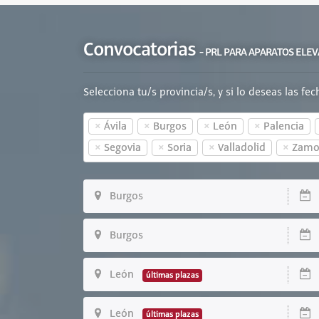
Convocatorias
- PRL PARA APARATOS ELE
Selecciona tu/s provincia/s, y si lo deseas las fe
×
×
×
×
Ávila
Burgos
León
Palencia
×
×
×
×
Segovia
Soria
Valladolid
Zamo
Burgos
D
Burgos
D
León
D
últimas plazas
León
D
últimas plazas