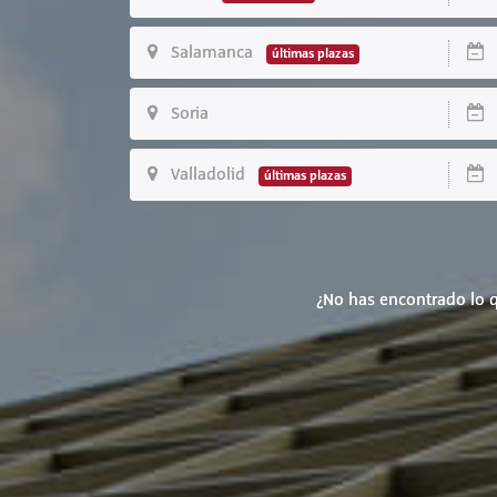
Salamanca
D
últimas plazas
Soria
D
Valladolid
D
últimas plazas
¿No has encontrado lo q