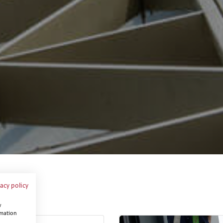
vacy policy
w
rmation