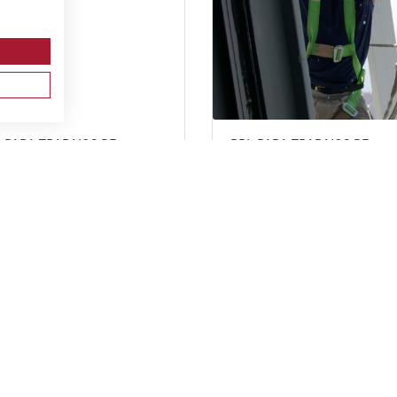
 PARA TRABAJOS DE
PRL PARA TRABAJOS DE
NTAJE Y MANTENIMIENTO
INSTALACIONES,
INSTALACIONES ELÉCTRICAS
REPARACIONES, MONTAJES,
ALTA Y BAJA TENSIÓN.
ESTRUCTURAS METÁLICAS,
MACIÓN DE RECICLAJE.
CERRAJERÍA Y CARPINTERÍA
METÁLICA