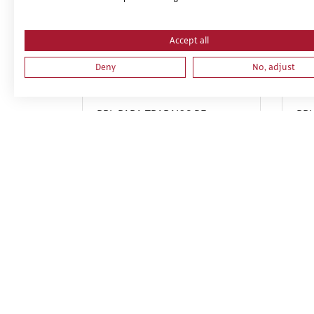
Accept all
Deny
No, adjust
PRL PARA TRABAJOS DE
PRL
INSTALACIONES,
MO
REPARACIONES, MONTAJES,
DE 
ESTRUCTURAS METÁLICAS,
DE 
CERRAJERÍA Y CARPINTERÍA
FOR
METÁLICA. PARTE ESPECIFICA