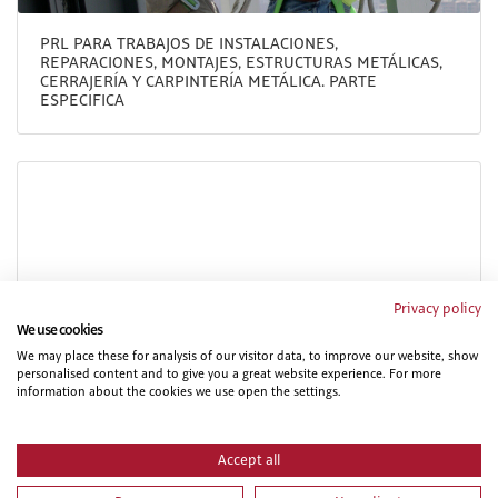
PRL PARA TRABAJOS DE INSTALACIONES,
REPARACIONES, MONTAJES, ESTRUCTURAS METÁLICAS,
CERRAJERÍA Y CARPINTERÍA METÁLICA. PARTE
ESPECIFICA
Privacy policy
We use cookies
We may place these for analysis of our visitor data, to improve our website, show
PRL PARA TRABAJOS DE MONTAJE Y MANTENIMIENTO DE
personalised content and to give you a great website experience. For more
INSTALACIONES ELÉCTRICAS DE ALTA Y BAJA TENSIÓN.
information about the cookies we use open the settings.
FORMACIÓN DE RECICLAJE.
Accept all