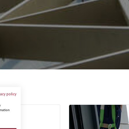
vacy policy
w
rmation