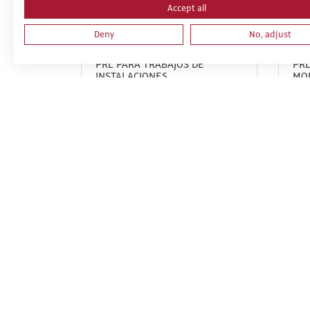
Accept all
Deny
No, adjust
PRL PARA TRABAJOS DE
PRL
INSTALACIONES,
MO
REPARACIONES, MONTAJES,
DE 
ESTRUCTURAS METÁLICAS,
DE 
CERRAJERÍA Y CARPINTERÍA
FOR
METÁLICA. PARTE ESPECIFICA